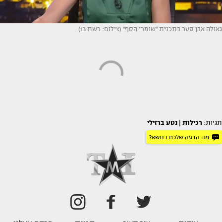
גאולה אבן סער בתכנית ''שומרי הסף'' (צילום: רשת 13)
תגיות:
רכילות
|
נטע ברזילי
מה הדעה שלכם בנושא?