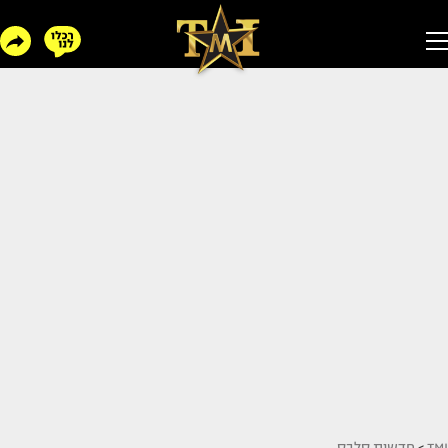
TMI
>
חדשות סלבס