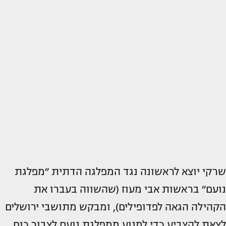
שרקי יוצא לראשונה נגד המפלגה הדתית ״מפלגת
נועם״ בראשות אבי מעוז (שהשווה בעברו את
הקהילה הגאה לפדופילים), ומבקש מתושבי ירושלים
לצאת להצביע כדי למנוע ממפלגת נועם לצבור כוח