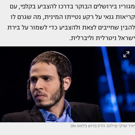
מגוריו בירושלים הבוקר בדרכו להצביע בקלפי, עם
קריאות גנאי על רקע נטייתו המינית, מה שגרם לו
להבין שחייבים לצאת ולהצביע כדי לשמור על בירת
ישראל ניטרלית וליברלית.
יאיר שרקי (צילום: הדס פרוש פלאש 90)