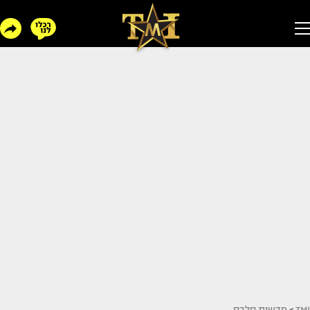
TMI
>
חדשות סלבס