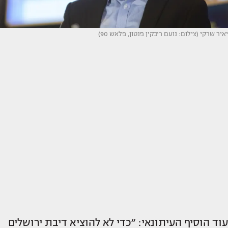
יאיר שרקי (צילום: נועם ריבקין פנטון, פלאש 90)
עוד הוסיף העיתונאי: ״כדי לא להוציא דיבת ירושלים