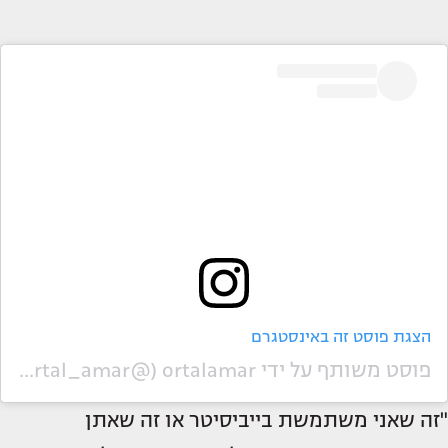
הצגת פוסט זה באינסטגרם
פוסט משותף על ידי ‏‎ortalamar‎‏ (@‏‎ortal_amar‎‏)
"זה שאני משתמשת בייביסיטר או זה שאתן