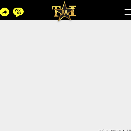
TMI
>
חדשות סלבס