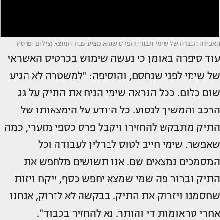
האבידה הכבדה של שימי תבורי והפרס שהוא מציע עבור המוצא (צילום :פרטי)
עוד סיפרה באומן כי נעשה שימוש בכרטיס האשראי
של שימי לפני שנחסם, והוסיפה: "למשטרה לא הגיע
שום כלום. ככל הנראה שימי הניח את התיק על גג
הרכב והמשיך לנסוע. כל היודע על הימצאותו של
התיק מתבקש להחזירו ויקבל פרס כספי מזערי, כמה
שאפשר. שימי חייב לטוס לברלין לעבודה וכל
המסמכים נמצאים שם. אנו תשושים מלחפש את
התיק וברור פה שמי שמצא יחפש כסף, ייקח ויזות
שחסמנו ויזרוק את התיק. בבקשה לא לזרוק, אנחנו
אחרי טראומות די והותר. נא להחזיר בכבוד".