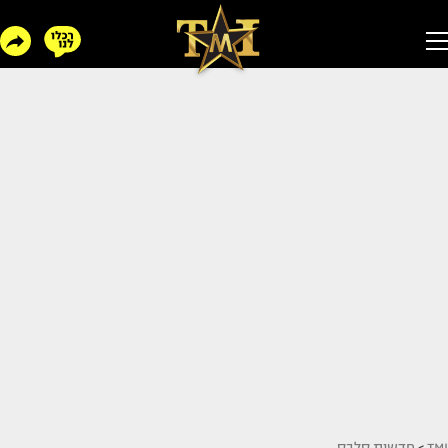
TMI
>
חדשות סלבס