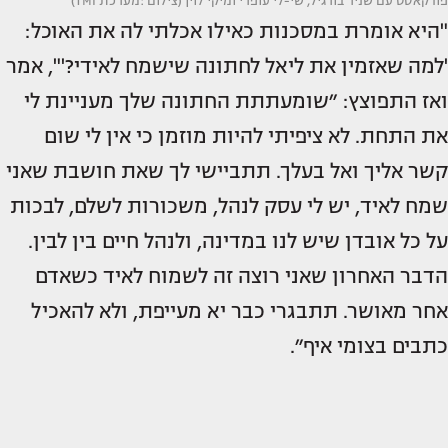
פודקאסט עם שניר בורגיל, שי-לי עופרי ומיקי לוין (צילום :מערכת TMI)
"היא אומרת במסכנות כאילו אכלתי לה את האוכל:
'למה שאזמין את ליאל לחתונה שישמח לאידי?'", אמר
ואז התפוצץ: ״שומעתתת החתונה שלך מעניינת לי
את התחת. לא ציפיתי להיות מוזמן כי אין לי שום
קשר אליך ואל בעלך. תתביישי לך שאת חושבת שאני
שמח לאיד, יש לי עסק לנהל, משכורות לשלם, לבכות
על כל אובדן שיש לנו במדינה, ולנהל חיים בין לבין.
הדבר האחרון שאני רוצה זה לשמוח לאיד כשאדם
אחר מאושר. תתבגרי כבר יא מעייפת, ולא להאכיל
כתבים בצומי איף״.