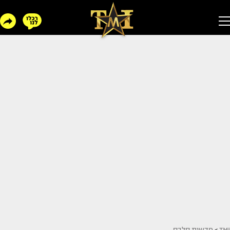
TMI
>
חדשות סלבס