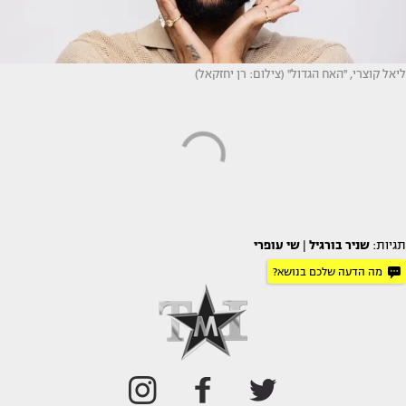
ליאל קוצרי, ''האח הגדול'' (צילום: רן יחזקאל)
תגיות:
שניר בורגיל
|
שי עופרי
מה הדעה שלכם בנושא?