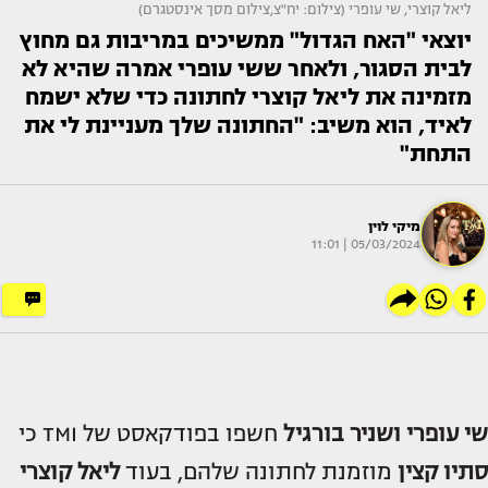
ליאל קוצרי, שי עופרי (צילום: יח"צ,צילום מסך אינסטגרם)
יוצאי "האח הגדול" ממשיכים במריבות גם מחוץ
לבית הסגור, ולאחר ששי עופרי אמרה שהיא לא
מזמינה את ליאל קוצרי לחתונה כדי שלא ישמח
לאיד, הוא משיב: "החתונה שלך מעניינת לי את
התחת"
מיקי לוין
05/03/2024 | 11:01
שי עופרי
ו
שניר בורגיל
חשפו בפודקאסט של TMI כי
סתיו קצין
מוזמנת לחתונה שלהם, בעוד
ליאל קוצרי