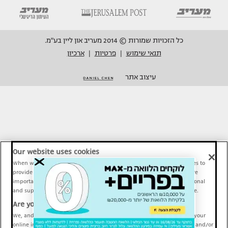
כל הזכויות שמורות © 2014 מעריב און ליין בע"מ.
תנאי שימוש
פרטיות
ארכיון
|
|
עיצוב אתר
Our website uses cookies
When we provide Maariv, TMI and Sport1 content online, we use cookies to
provide social media features and to analyze our traffic. These tools are
important and necessary for our website functionality. Others are optional
and support Maariv, TMI and Sport1 activity and your online experience.
Are you happy to accept cookies?
We, and our partners, use information about your use of our site and your
online interactions to improve our services and to personalize content and/or