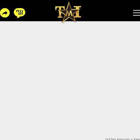
TMI
>
חדשות סלבס