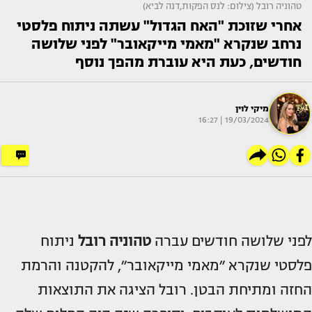
טהוניה רובל (צילום: לנס הפקות,דנה לביא)
אחרי שזוכת "האח הגדול" עשתה ניתוח פלסטי
נרחב שנקרא "מאמי מייקאובר" לפני שלושה
חודשים, כעת היא עוברת מהפך נוסף
מיקי לוין
19/03/2024 | 16:27
לפני שלושה חודשים עברה
טהוניה רובל
ניתוח
פלסטי שנקרא ״מאמי מייקאובר״, להקטנה והרמת
החזה ומתיחת הבטן. רובל הציגה את התוצאות