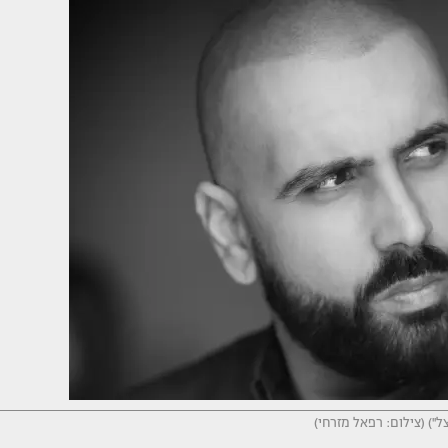
ל'') (צילום: רפאל מזרחי)