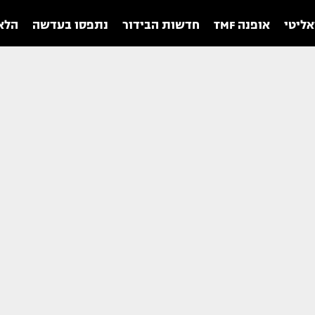
אליטי
אופנה TMF
חדשות הבידור
נתפסו בעדשה
הלאו