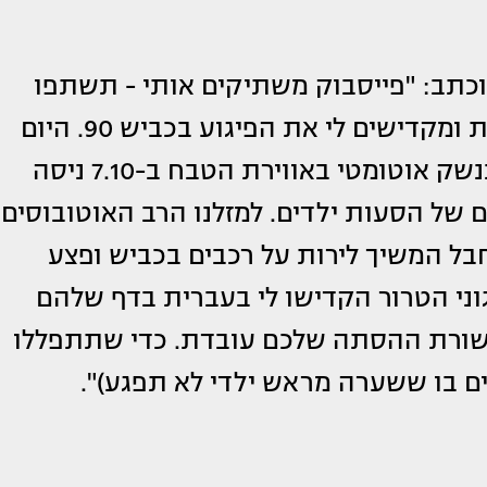
וכתב: "פייסבוק משתיקים אותי - תשתפו
בבקשה. ארגוני הטרור מאיימים עלי ישירות ומקדישים לי את הפיגוע בכביש 90. היום
בשבע בוקר בבקעת הירדן מחבל חמוש בנשק אוטומטי באווירת הטבח ב-7.10 ניסה
ם של הסעות ילדים. למזלנו הרב האוטובוסים
מחבל המשיך לירות על רכבים בכביש ופצע
וני הטרור הקדישו לי בעברית בדף שלהם
קשורת ההסתה שלכם עובדת. כדי שתתפללו
ם בו ששערה מראש ילדי לא תפגע)".