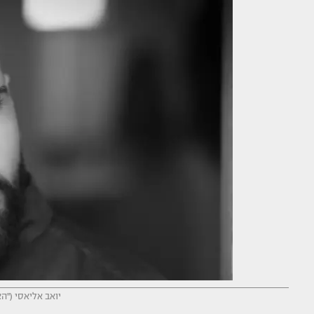
יואב אליאסי (''הצ