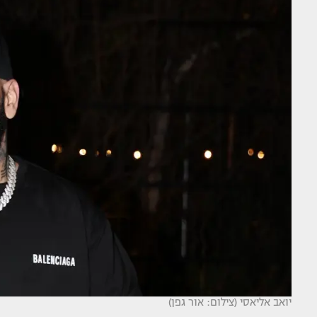
יואב אליאסי (צילום: אור גפן)