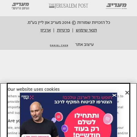
כל הזכויות שמורות © 2014 מעריב און ליין בע"מ.
תנאי שימוש
פרטיות
ארכיון
|
|
עיצוב אתר
Our website uses cookies
When we provide Maariv, TMI and Sport1 content online, we use cookies to
provide social media features and to analyze our traffic. These tools are
important and necessary for our website functionality. Others are optional
and support Maariv, TMI and Sport1 activity and your online experience.
Are you happy to accept cookies?
We, and our partners, use information about your use of our site and your
online interactions to improve our services and to personalize content and/or