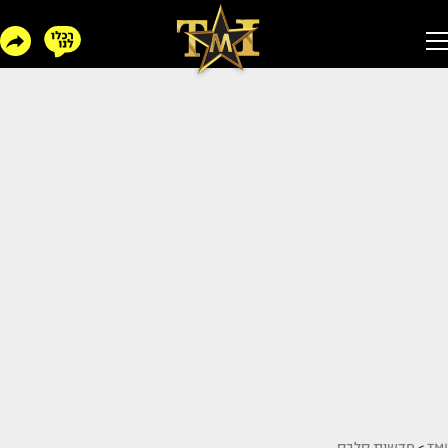
TMI
>
חדשות סלבס