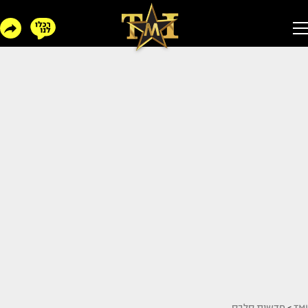
TMI
>
חדשות סלבס