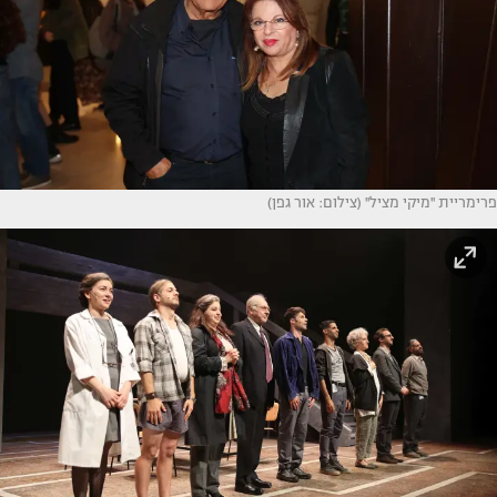
פרימריית ''מיקי מציל'' (צילום: אור גפן)