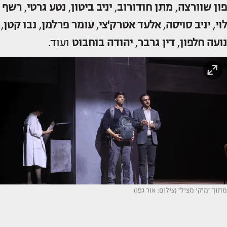
פון שוורצה
,
מתן חודורוב
,
יניב ביטון
,
נטע גרטי
,
רשף
לוי
,
יניב סויסה
,
אלעד אטרק'צי
,
עומר פרלמן
,
נבו קטן
,
נועה חלפון
,
דין גרבר
,
יהודה בוחבוט
ועוד.
מתוך ''מיקי מציל'' (צילום: אור גפן)