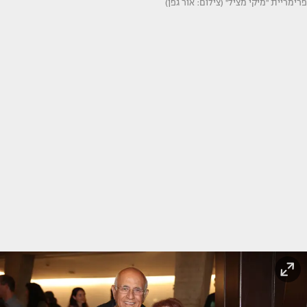
פרימריית ''מיקי מציל'' (צילום: אור גפן)