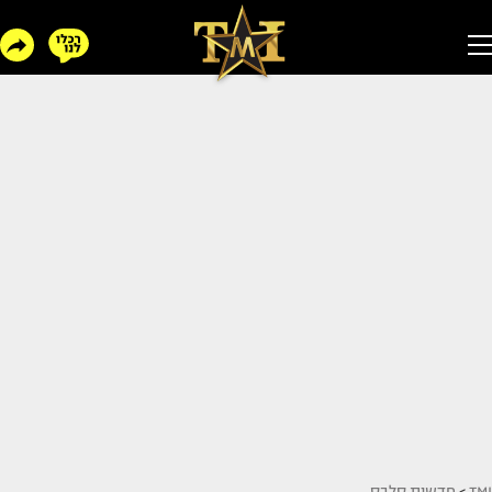
TMI
>
חדשות סלבס