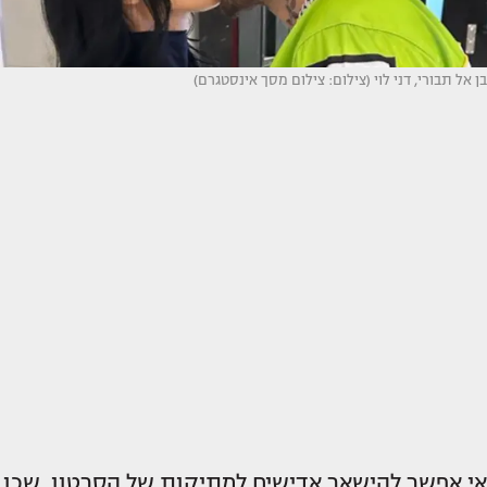
בן אל תבורי, דני לוי (צילום: צילום מסך אינסטגרם)
אי אפשר להישאר אדישים למתיקות של הסרטון, שכן