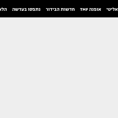
אליטי
אופנה TMF
חדשות הבידור
נתפסו בעדשה
הלאו