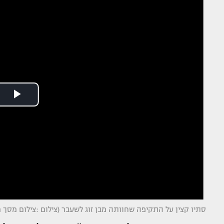
סתיו קצין על התקיפה שחוותה מבן זוג לשעבר (צילום :צילום מסך 