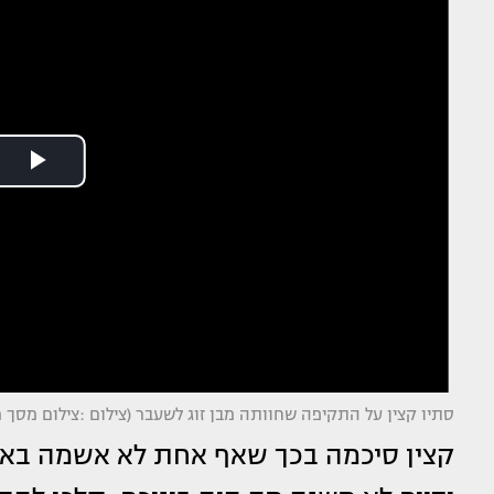
סתיו קצין על התקיפה שחוותה מבן זוג לשעבר (צילום :צילום מסך 
קצין סיכמה בכך שאף אחת לא אשמה באל