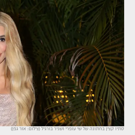
סתיו קצין בחתונה של שי עופרי ושניר בורגיל (צילום: אור גפן)