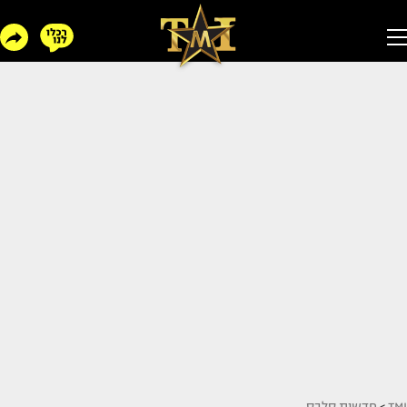
TMI
>
חדשות סלבס