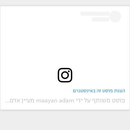
הצגת פוסט זה באינסטגרם
פוסט משותף על ידי ‏‎maayan adam מעיין אדם‎‏ (@‏‎maayanadam‎‏)