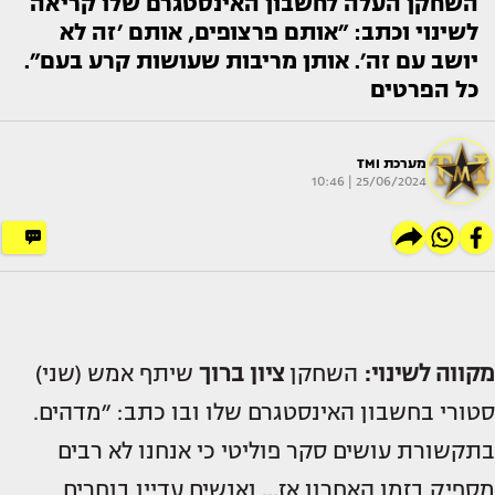
השחקן העלה לחשבון האינסטגרם שלו קריאה
לשינוי וכתב: ״אותם פרצופים, אותם ׳זה לא
יושב עם זה׳. אותן מריבות שעושות קרע בעם״.
כל הפרטים
מערכת TMI
25/06/2024 | 10:46
מקווה לשינוי:
השחקן
ציון ברוך
שיתף אמש (שני)
סטורי בחשבון האינסטגרם שלו ובו כתב: ״מדהים.
בתקשורת עושים סקר פוליטי כי אנחנו לא רבים
מספיק בזמן האחרון אז... ואנשים עדיין בוחרים