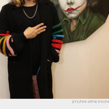
ציון ברוך (צילום: איציק בירן)