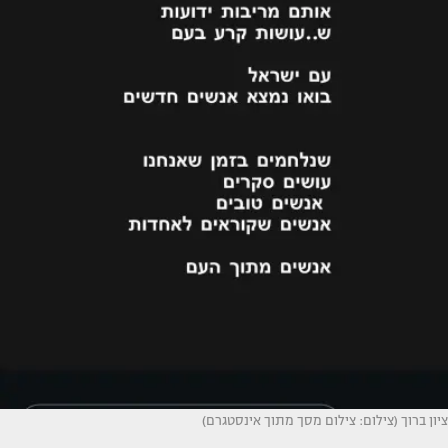
ציון ברוך (צילום: צילום מסך מתוך אינסטגרם)