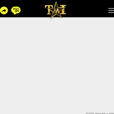
TMI
>
חדשות סלבס