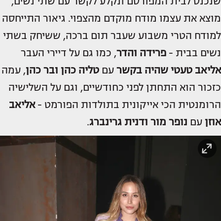
שנכנס לבית המפורסם ונקלע לקשר עם שתי נשים,
מוצא את עצמו מודח מוקדם מהצפוי. גיאור התייחסה
למודח הטרי משבוע שעבר תום ברכה, ששיחק בשתי
נשים בבית -
פרידה והדר
, כמו גם על דיירי העבר
אליאב טעטי
שהיה בקשר
עם
טליה כהן ובר כהן
, עמה
כזכור הוא התחתן לפני כחודשיים, וגם על השלישיה
הרומנטית הכי אייקונית בתולדות הפורמט -
אליאב
אוזן
עם
נופר מור ודנית גרינברג
.