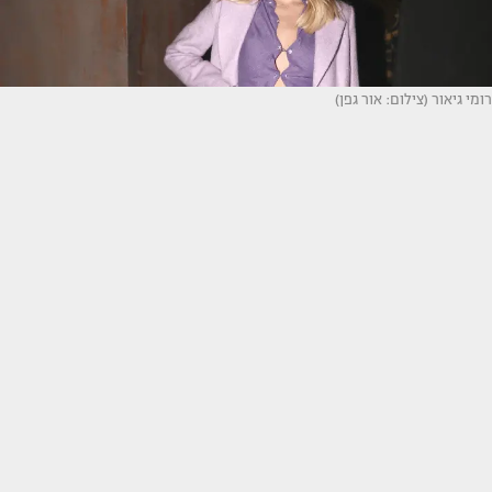
רומי גיאור (צילום: אור גפן)