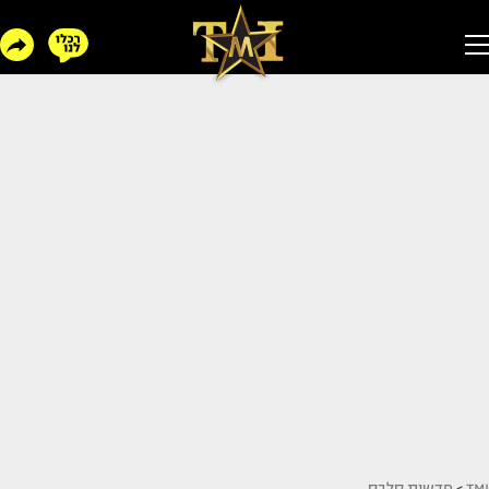
TMI
>
חדשות סלבס