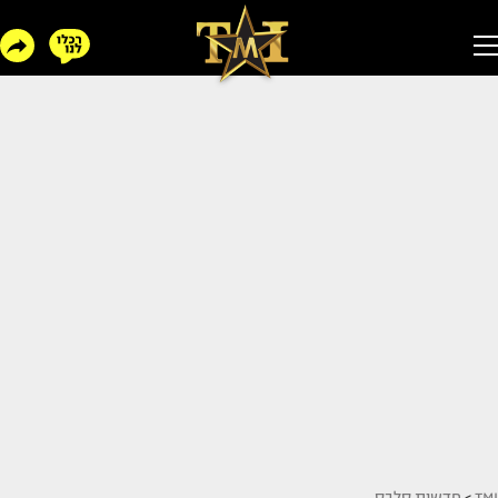
TMI
>
חדשות סלבס