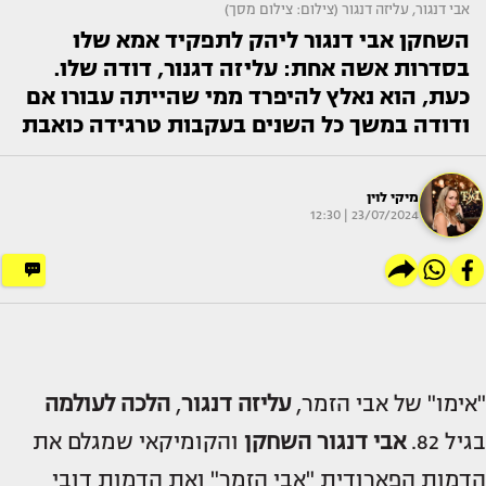
אבי דנגור, עליזה דנגור (צילום: צילום מסך)
השחקן אבי דנגור ליהק לתפקיד אמא שלו
בסדרות אשה אחת: עליזה דגנור, דודה שלו.
כעת, הוא נאלץ להיפרד ממי שהייתה עבורו אם
ודודה במשך כל השנים בעקבות טרגידה כואבת
מיקי לוין
23/07/2024 | 12:30
"אימו" של אבי הזמר,
עליזה דנגור
,
הלכה לעולמה
בגיל 82.
אבי דנגור
השחקן
והקומיקאי שמגלם את
הדמות הפארודית "אבי הזמר" ואת הדמות דובי