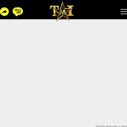
TMI
>
חדשות סלבס