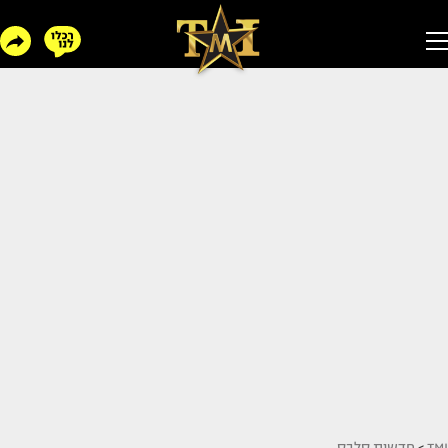
TMI
>
חדשות סלבס