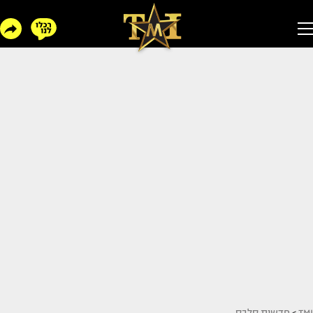
TMI
>
חדשות סלבס