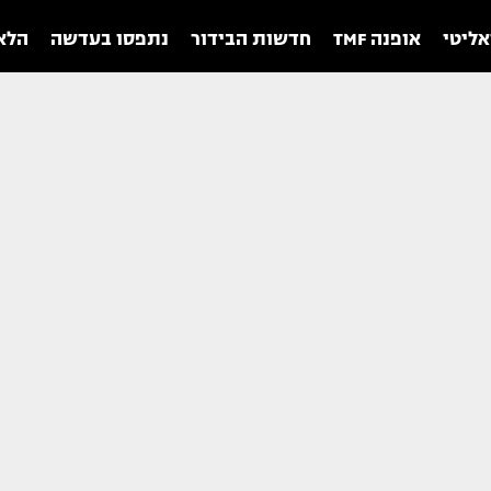
אליטי
אופנה TMF
חדשות הבידור
נתפסו בעדשה
הלאו