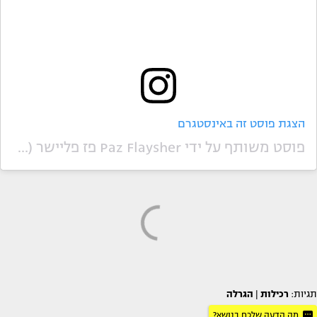
הצגת פוסט זה באינסטגרם
פוסט משותף על ידי ‏‎Paz Flaysher פז פליישר‎‏ (@‏‎paz_flaysher‎‏)
תגיות:
רכילות
|
הגרלה
מה הדעה שלכם בנושא?