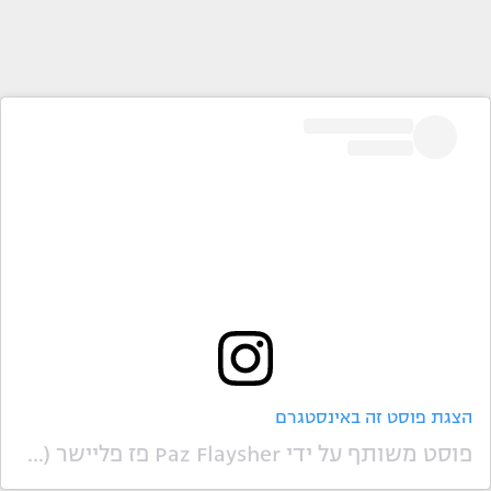
הצגת פוסט זה באינסטגרם
פוסט משותף על ידי ‏‎Paz Flaysher פז פליישר‎‏ (@‏‎paz_flaysher‎‏)