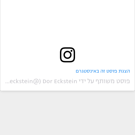
הצגת פוסט זה באינסטגרם
פוסט משותף על ידי ‏‎Dor Eckstein‎‏ (@‏‎doreckstein‎‏)