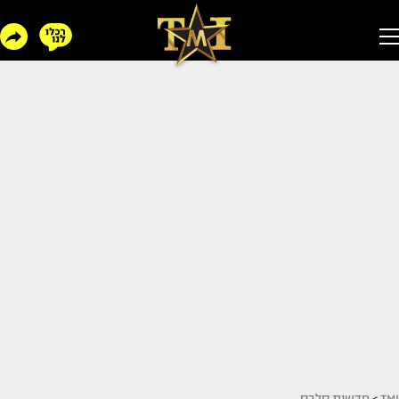
TMI
>
חדשות סלבס