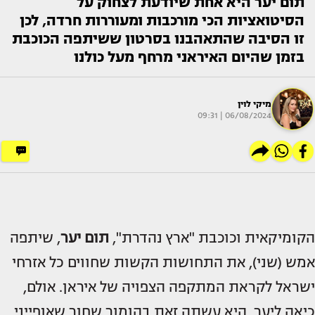
תום יער היא אחת שיודעת לצחוק על
הסיטואציות הכי מורכבות ומעוררות חרדה, לכן
זו הסיבה שהתאהבנו בסרטון ששיתפה הכוכבת
בזמן שהיום האיראני מרחף מעל כולנו
מיקי לוין
06/08/2024 | 09:31
הקומיקאית וכוכבת "ארץ נהדרת",
תום יער
, שיתפה
אמש (שני), את התחושות הקשות שחווים כל אזרחי
ישראל לקראת המתקפה הצפויה של איראן. אולם,
כיאה ליער, היא עשתה זאת בהומור שחור שאופייני