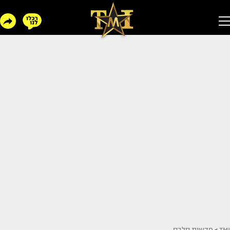
TMI
>
חדשות סלבס