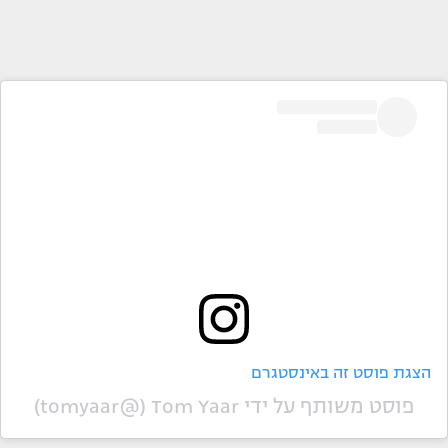
הצגת פוסט זה באינסטגרם
פוסט משותף על ידי ‏‎Tom Yaar‎‏ (@‏‎tomyaar‎‏)