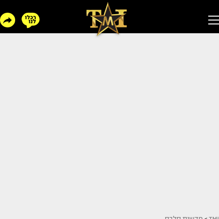
TMI
>
חדשות סלבס