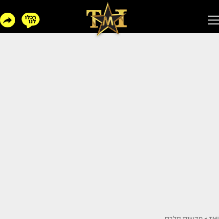
TMI
>
חדשות סלבס