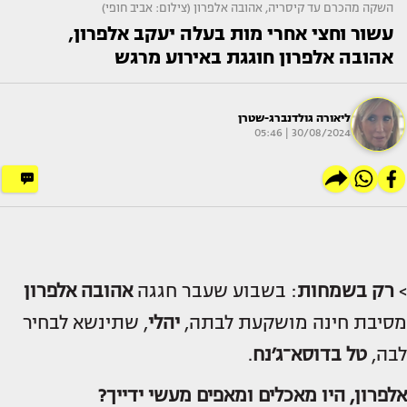
השקה מהכרם עד קיסריה, אהובה אלפרון (צילום: אביב חופי)
עשור וחצי אחרי מות בעלה יעקב אלפרון,
אהובה אלפרון חוגגת באירוע מרגש
ליאורה גולדנברג-שטרן
30/08/2024 | 05:46
>
רק בשמחות
: בשבוע שעבר חגגה
אהובה אלפרון
מסיבת חינה מושקעת לבתה,
יהלי
, שתינשא לבחיר
לבה,
טל בדוסא־ג׳נח
.
אלפרון
, היו מאכלים ומאפים מעשי ידייך?