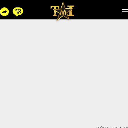
TMI
>
חדשות סלבס