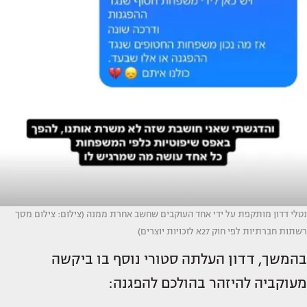
נטלי דדון מותקפת על ידי אחד העוקבים שחשב אחרת ממנה (צילום: צילום מסך
רשתות חברתיות לפי חוק 27א לזכויות יוצרים)
בהמשך, דדון העלתה סטורי נוסף בו ביקשה
מעוקביה להיזהר בהולכם להפגנה: