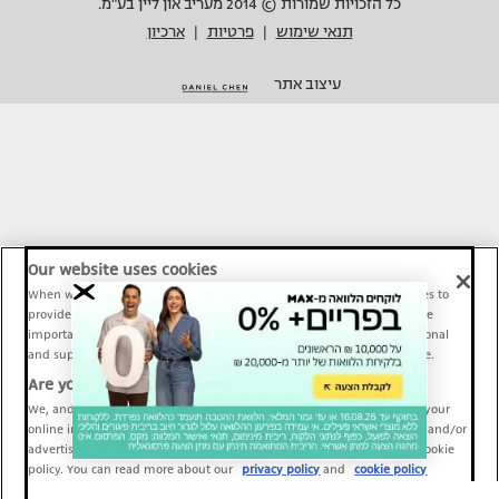
כל הזכויות שמורות © 2014 מעריב און ליין בע"מ.
תנאי שימוש
פרטיות
ארכיון
|
|
עיצוב אתר
Our website uses cookies
When we provide Maariv, TMI and Sport1 content online, we use cookies to
provide social media features and to analyze our traffic. These tools are
important and necessary for our website functionality. Others are optional
and support Maariv, TMI and Sport1 activity and your online experience.
Are you happy to accept cookies?
We, and our partners, use information about your use of our site and your
online interactions to improve our services and to personalize content and/or
advertising for you. You can read more about our privacy policy and cookie
policy. You can read more about our
privacy policy
and
cookie policy