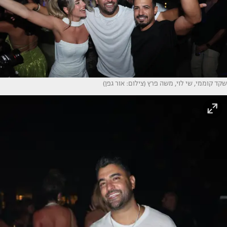
שקד קוממי, שי לוי, משה פרץ (צילום: אור גפן)