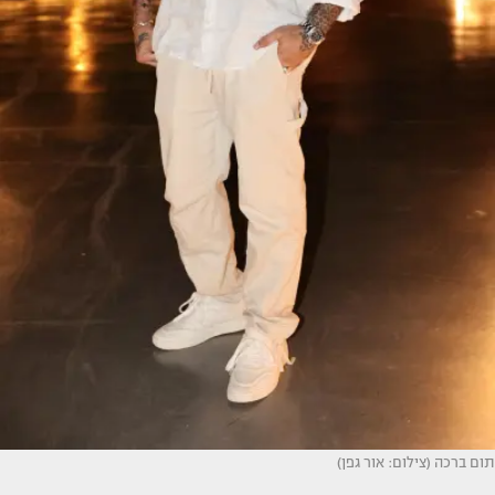
תום ברכה (צילום: אור גפן)