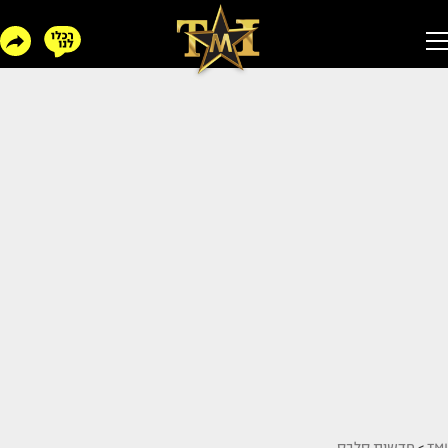
TMI
>
חדשות סלבס