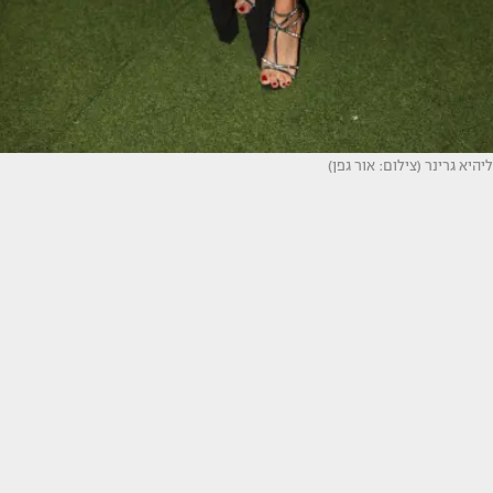
ליהיא גרינר (צילום: אור גפן)