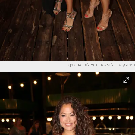
נעמה קיסרי, ליהיא גרינר (צילום: אור גפן)