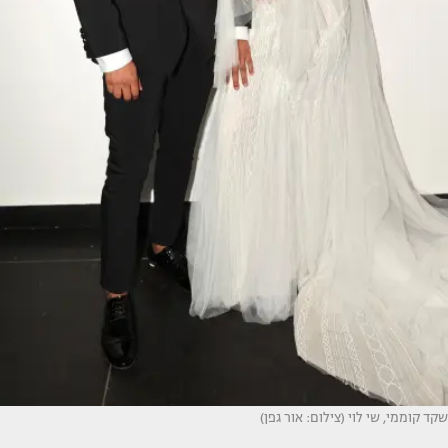
שקד קוממי, שי לוי (צילום: אור גפן)