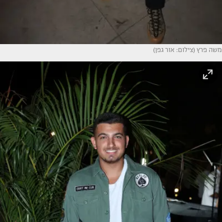
משה פרץ (צילום: אור גפן)