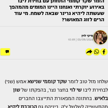
הזמר שקד קוממי התחתן עם בחירת ליבו
באירוע יוקרתי ואנחנו היינו המומים מהמהפך
שעשתה ליהיא גרינר שבאה לשמח. מי עוד
הרים לזוג המאושר?
מיקי לוין
03/09/2024 | 10:59
שלחו מזל טוב לזמר
שקד קוממי
שנישא
אמש (שני)
לבחירת ליבו
שי לוי
בחצר נצר, בהפקתו של
שון
בלאיש
. בחתונה המפאורת התייצבו החברים
מהתעשייה לשלשל צ'ק, ביניהם גם
הכוכבת
ליהיא