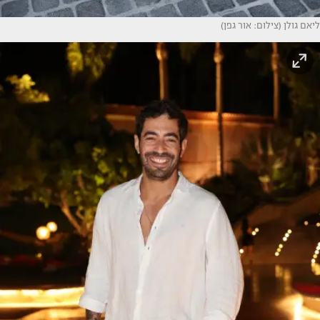
ליאם גולן (צילום: אור גפן)