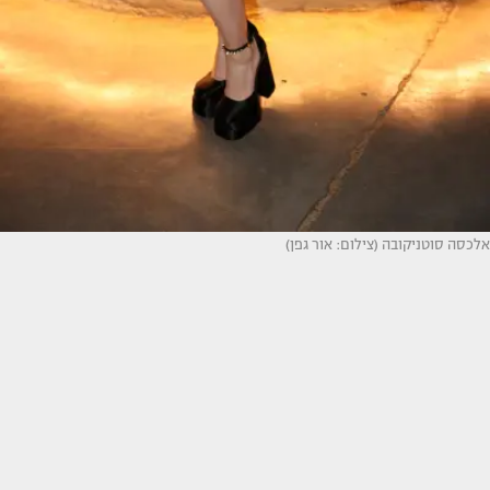
אלכסה סוטניקובה (צילום: אור גפן)