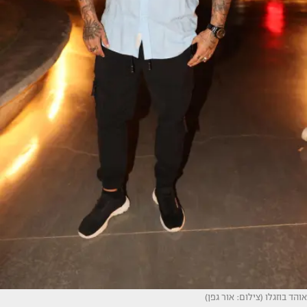
אוהד בוזגלו (צילום: אור גפן)