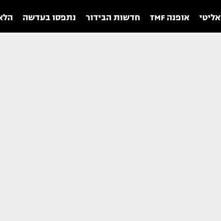
אליטי
אופנה TMF
חדשות הבידור
נתפסו בעדשה
הלאו