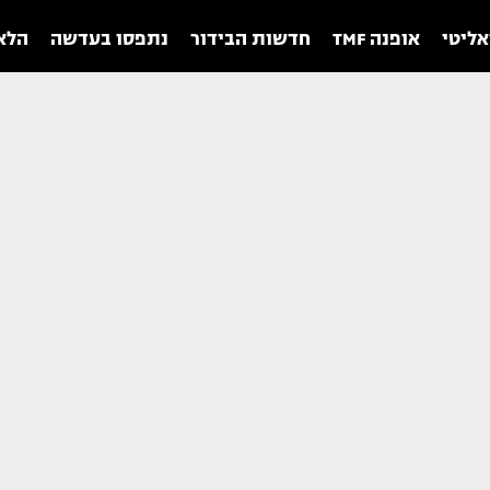
אליטי
אופנה TMF
חדשות הבידור
נתפסו בעדשה
הלאו