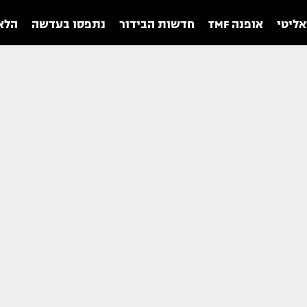
אליטי
אופנה TMF
חדשות הבידור
נתפסו בעדשה
הלאו