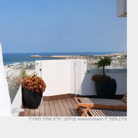
עידן גלפר ל-mainstream (צילום: יח"צ אמיר מאירי)