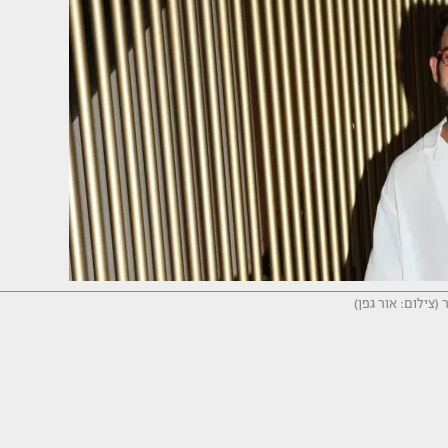
 (צילום: אור גפן)