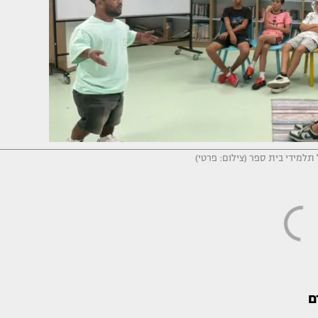
 תלמידי בית ספר (צילום: פרטי)
ם