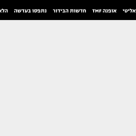
אליטי
אופנה TMF
חדשות הבידור
נתפסו בעדשה
הלאו