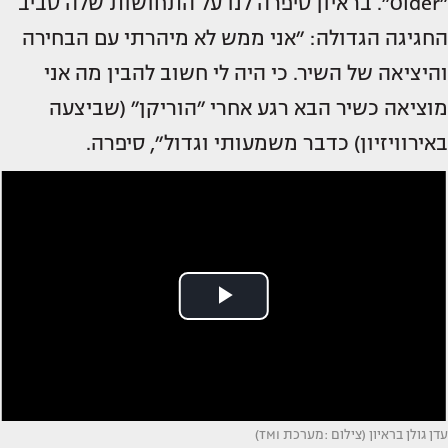
״Older״. בראיון סיפרה לנו על התחושות שלה סביב
החגיגה הגדולה: ״אני ממש לא מיהרתי עם הבחירה
והיציאה של השיר. כי היה לי חשוב להבין מה אני
מוציאה כשיר הבא רגע אחרי ״הוריקן״ (שביצעה
באירוויזיון) כדבר משמעותי וגדול״, סיפרה.
עדן גולן בראיון (צילום :מערכת TMI)