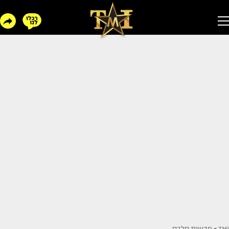
TMI
>
חדשות סלבס