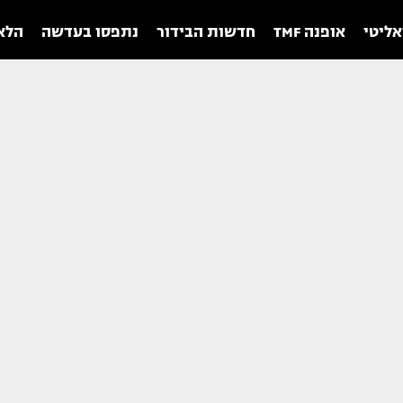
אליטי
אופנה TMF
חדשות הבידור
נתפסו בעדשה
הלאו