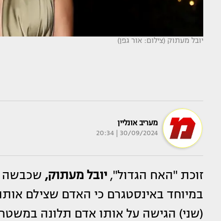
יובל מעתוק (צילום: אור גפן)
מעריב אונליין
30/09/2024 | 20:34
זוכת "האח הגדול",
יובל מעתוק,
שכבשה את
במיוחד באינסטגרם כי האדם שצילם אותה 
(שני) הגישה על אותו אדם תלונה במשטר