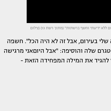
זוכת "האח הגדול" יובל מעתוק מפילה פצצה: "גבר צילם אותי בעירום ללא ידיעתי וחשף ברשתות" (מתוך רשת 13) (צילום
לי בעירום, אבל זה לא היה הכל". חשפה
טגרם שלה והוסיפה: "אבל היוםאני מרגישה
ץ להגיד את המילה המפחידה הזאת -