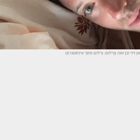
אן זיוי ובן זוגה (צילום: צילום מסך אינסטגרם)