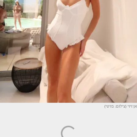
אן זיוי (צילום: פרטי)