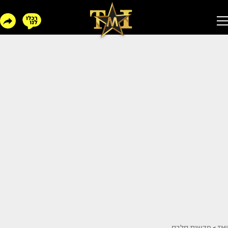
TMI
>
חדשות סלבס