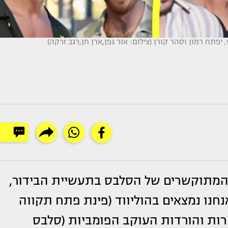
יפתח רמון וסהר קורן (צילום: אור גפן,ארן חן,רגב זרקה)
 המתוקשרים של הסלבס בתעשיית הבידור,
נחנו נמצאים בהוליווד (פינת פתח תקווה
רות והורדות העוקב הפומביות (סלבס