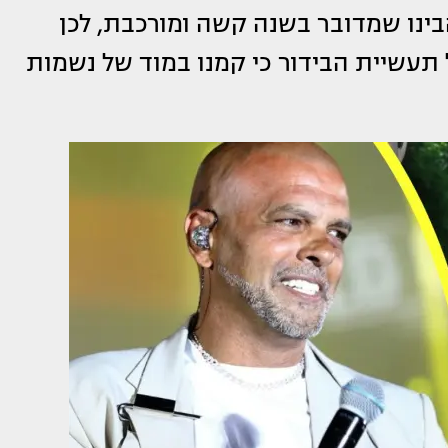
ים, די עם המנהג הזה, עייפנו), TMI הבינו שמדובר בשנה קשה ומורכבת, לכן
תעשיית הבידור כי קמנו במוד של נשמות