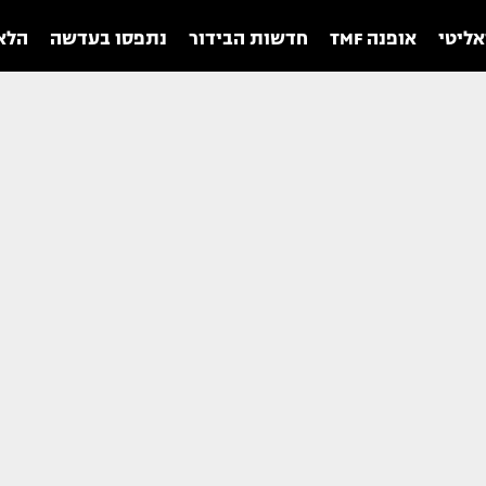
אליטי
אופנה TMF
חדשות הבידור
נתפסו בעדשה
הלאו