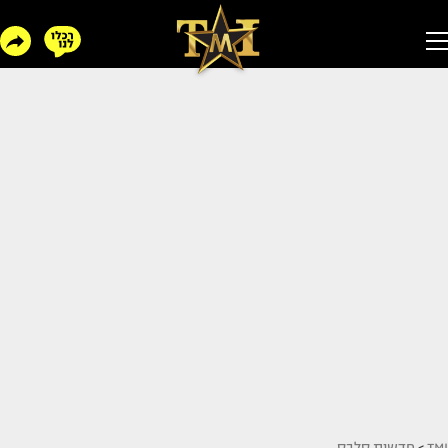
TMI
>
חדשות סלבס