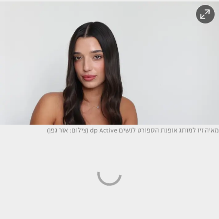
מאיה זיו למותג אופנת הספורט לנשים dp Active (צילום: אור גפן)