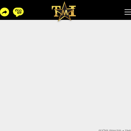
TMI
>
חדשות סלבס