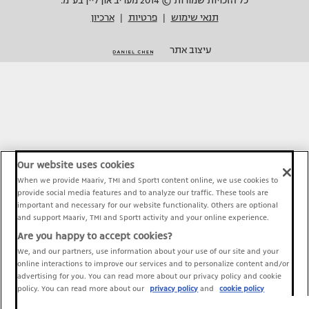
כל הזכויות שמורות © 2014 מעריב און ליין בע"מ.
תנאי שימוש
פרטיות
ארכיון
|
|
עיצוב אתר
Our website uses cookies
When we provide Maariv, TMI and Sport1 content online, we use cookies to
provide social media features and to analyze our traffic. These tools are
important and necessary for our website functionality. Others are optional
and support Maariv, TMI and Sport1 activity and your online experience.
Are you happy to accept cookies?
We, and our partners, use information about your use of our site and your
online interactions to improve our services and to personalize content and/or
advertising for you. You can read more about our privacy policy and cookie
policy. You can read more about our
privacy policy
and
cookie policy