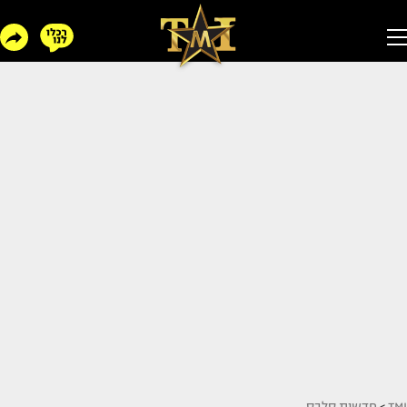
TMI
>
חדשות סלבס