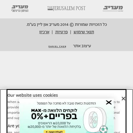
כל הזכויות שמורות © 2014 מעריב און ליין בע"מ.
תנאי שימוש
פרטיות
ארכיון
|
|
עיצוב אתר
Our website uses cookies
When we provide Maariv, TMI and Sport1 content online, we use cookies to
provide social media features and to analyze our traffic. These tools are
important and necessary for our website functionality. Others are optional
and support Maariv, TMI and Sport1 activity and your online experience.
Are you happy to accept cookies?
We, and our partners, use information about your use of our site and your