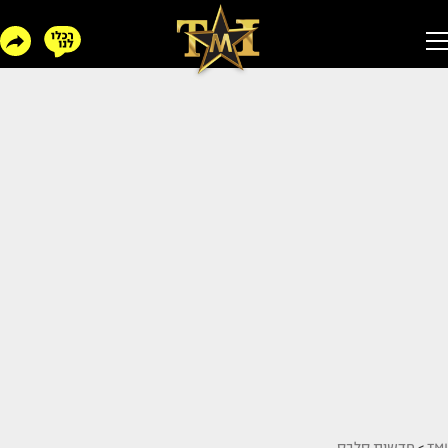
TMI
>
חדשות סלבס