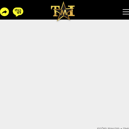
TMI
>
חדשות סלבס