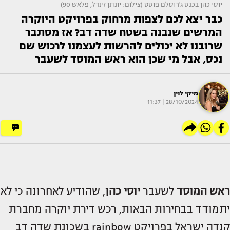
יוסי כהן בכנס ג'רוסלם פוסט (צילום: יונתן זינדל, פלאש 90)
כבר יצא לכם לצפות מרחוק בפרויקט היוקרה
המרשים שנבנה בשטח שדה דב? אז מסתבר
שרובנו לא יכולים להרשות לעצמנו לרכוש שם
נכס, אבל מי שכן הוא ראש המוסד לשעבר
מיקי לוין
28/10/2024 | 11:37
ראש המוסד
לשעבר
יוסי כהן
, שהודיע לאחרונה כי לא
יתמודד בבחירות הבאות, רכש דירת יוקרה מחברת
קנדה ישראל בפרויקט rainbow בשכונת שדה דב