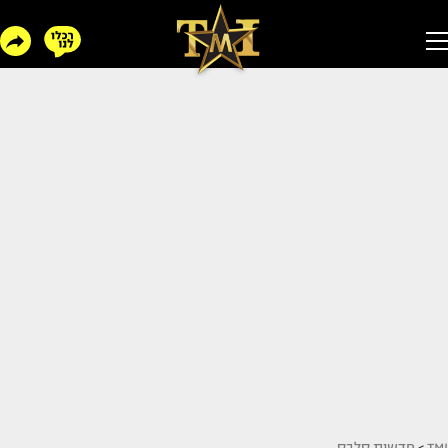
TMI
>
חדשות סלבס