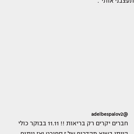
תעצבני אותי".
@adelbespalov2
חברים יקרים רק בריאות !! 11.11 בבוקר כולי
הייתי בשיא מהדרופ של ז ספורט ואז ניתוח