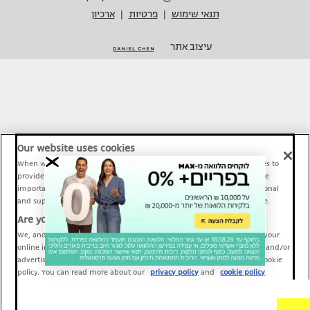
תנאי שימוש
פרטיות
ארכיון
|
|
עיצוב אתר
Our website uses cookies
When we provide Maariv, TMI and Sport1 content online, we use cookies to
provide social media features and to analyze our traffic. These tools are
important and necessary for our website functionality. Others are optional
and support Maariv, TMI and Sport1 activity and your online experience.
Are you happy to accept cookies?
We, and our partners, use information about your use of our site and your
online interactions to improve our services and to personalize content and/or
advertising for you. You can read more about our privacy policy and cookie
policy. You can read more about our
privacy policy
and
cookie policy