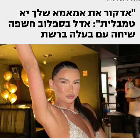
"אדקור את אמאמא שלך יא
טמבלית": אדל בספלוב חשפה
שיחה עם בעלה ברשת