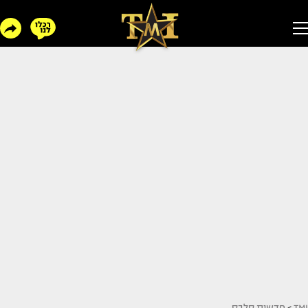
TMI
>
חדשות סלבס