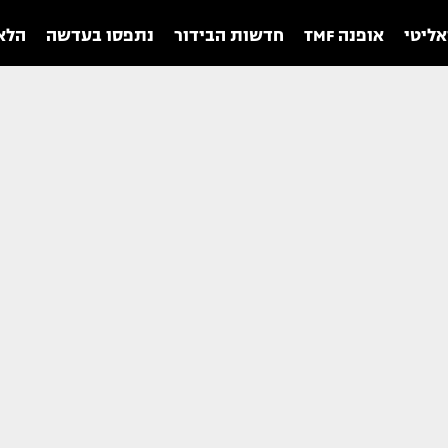
אליטי
אופנה TMF
חדשות הבידור
נתפסו בעדשה
הלאו