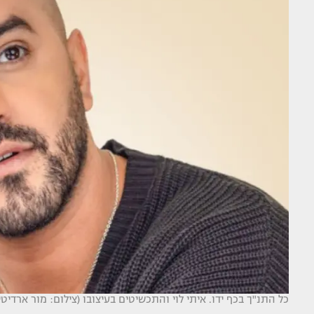
כל התנ"ך בכף ידו. איתי לוי והתכשיטים בעיצובו (צילום: מור ארדיטי