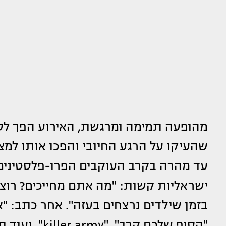
מהופעה תמימה ומרגשת, האירוע הפך לסי
שהעיקו על הרגע החיובי והפכו אותו למצ
עד מהרה בקרב העוקבים הפרו-פלסטינים
בזמן שילדים נרצחים בעזה". אחר כתב: "א
"הסוף שלכם קרב", "killer army", ועוד תגובות רבות אחרות.