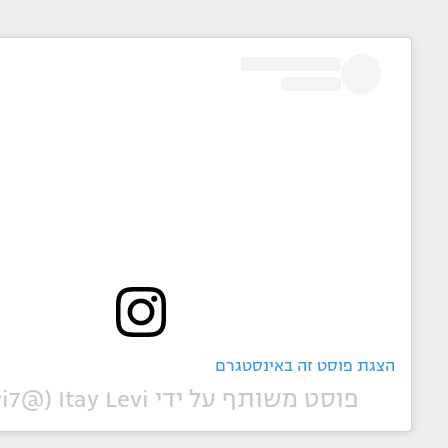
הצגת פוסט זה באינסטגרם
פוסט משותף על ידי ‏‎Itay Levi‎‏ (@‏‎itaylevi7‎‏)