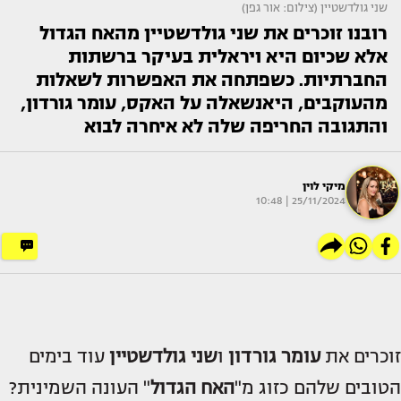
שני גולדשטיין (צילום: אור גפן)
רובנו זוכרים את שני גולדשטיין מהאח הגדול
אלא שכיום היא ויראלית בעיקר ברשתות
החברתיות. כשפתחה את האפשרות לשאלות
מהעוקבים, היאנשאלה על האקס, עומר גורדון,
והתגובה החריפה שלה לא איחרה לבוא
מיקי לוין
25/11/2024 | 10:48
זוכרים את
עומר גורדון
ו
שני גולדשטיין
עוד בימים
הטובים שלהם כזוג מ"
האח הגדול
" העונה השמינית?