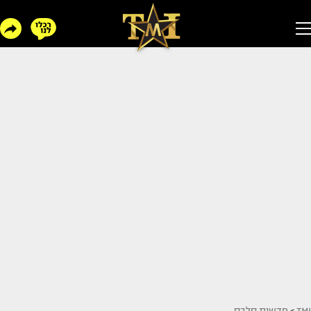
TMI
>
חדשות סלבס