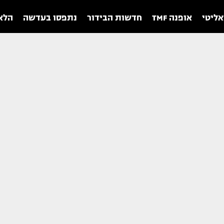
אליטי
אופנה TMF
חדשות הבידור
נתפסו בעדשה
הלאו