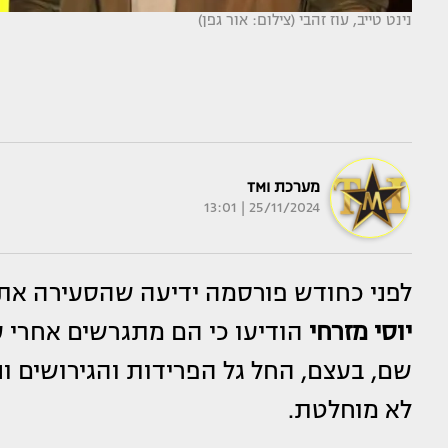
נינט טייב, עוז זהבי (צילום: אור גפן)
מערכת TMI
25/11/2024 | 13:01
לפני כחודש פורסמה ידיעה שהסעירה את
יוסי מזרחי
הודיעו כי הם מתגרשים אחרי 
שם, בעצם, החל גל הפרידות והגירושים ונ
לא מוחלטת.