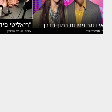
מאי תגר ויפתח רמון בדרך
צילום: מערכת TMI
צילום: מעריב אונליין
בוצ'ן מדברת
לשלב הבא?