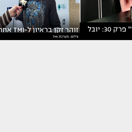
"ריאליטי פיד" פרק 30: יובל
זוהר זקן בראיון ל-TMI
צילום: מערכת TMI
 על הכל
ההדחה