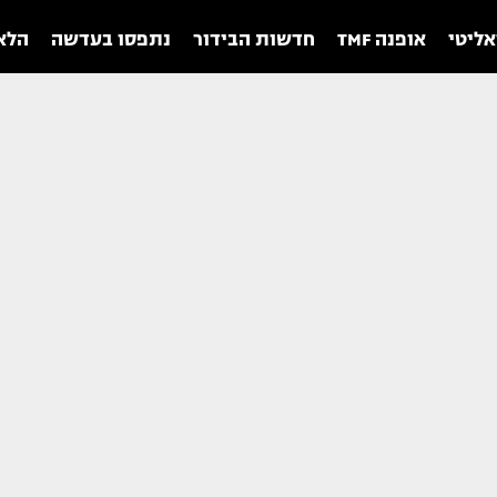
אליטי
אופנה TMF
חדשות הבידור
נתפסו בעדשה
הלאו