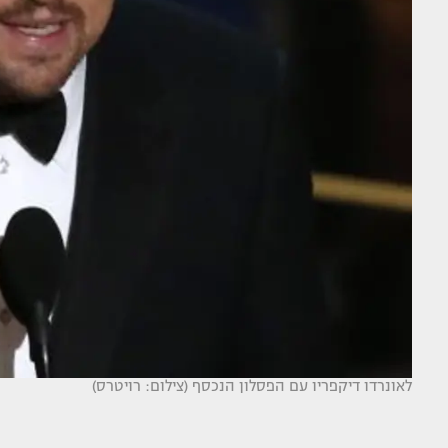
לאונרדו דיקפריו עם הפסלון הנכסף (צילום: רויטרס)