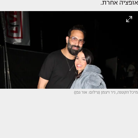
אופציה אחרת.
מיכל הקטנה, ניר ויצמן (צילום: אור גפן)