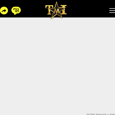
TMI
>
חדשות סלבס