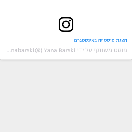
הצגת פוסט זה באינסטגרם
פוסט משותף על ידי ‏‎Yana Barski‎‏ (@‏‎yanabarski‎‏)