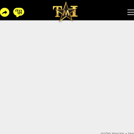
TMI
>
חדשות סלבס