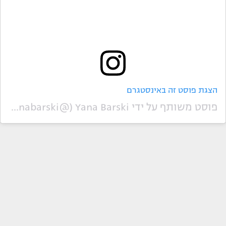
הצגת פוסט זה באינסטגרם
פוסט משותף על ידי ‏‎Yana Barski‎‏ (@‏‎yanabarski‎‏)