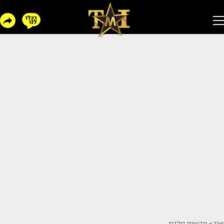
TMI
>
חדשות סלבס