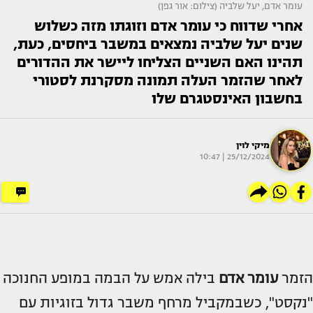
עומר אדם, יעל שלביה (צילום: אור גפן)
אחרי שדווח כי עומר אדם וזוגתו מזה כשלוש
שנים יעל שלביה נמצאים במשבר ביחסים, כעת,
תהינו האם השניים הצליחו ליישר את ההדורים
לאחר שהזמר העלה תמונה מסקרנת לסטורי
בחשבון האינסטגרם שלו
מיקי לוין
25/12/2024 | 10:47
הזמר
עומר אדם
בילה אמש על הבמה במופע החנוכה
"נקסט", כשבמקביל מרחף משבר גדול בזוגיות עם