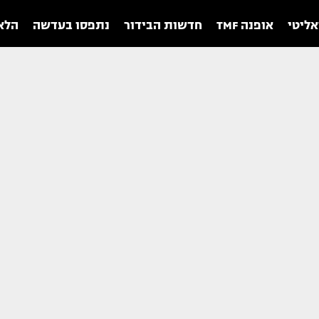
אליטי
אופנה TMF
חדשות הבידור
נתפסו בעדשה
הלאו