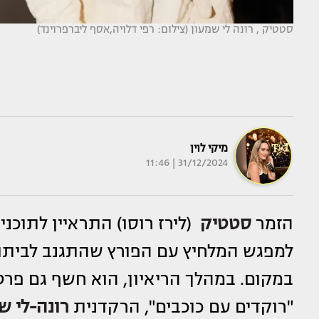
סטטיק , רונה לי שמעון (צילום: רפי דלויה,אסף ליברפרוינד)
מיקי לוין
31/12/2024 | 11:46
הזמר
סטטיק
(לירז רוסו) התראיין לתוכני
למפגש המלחיץ עם הפורץ שהתגנב לביתו 
במקום. במהלך הריאיון, הוא חשף גם פר
"רוקדים עם כוכבים", הרקדנית
רונה-לי ש