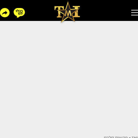
TMI
>
חדשות סלבס