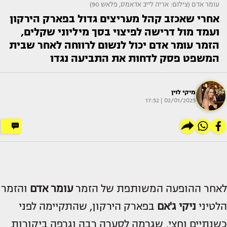
עומר אדם (צילום: אריה לייב אדאמס, פלאש 90)
אחרי שאכזב קהל מעריצים גדול בפארק הירקון
ועמד מול דרישה לפיצוי בסך מיליוני שקלים,
הזמר עומר אדם יכול לנשום לרווחה לאחר שבית
המשפט פסק לדחות את התביעה נגדו
מיקי לוין
02/01/2025 | 17:52
לאחר ההופעה המשותפת של הזמר
עומר אדם
והזמר
הלטיני
ניקי ג'אם
בפארק הירקון, שהתקיימה לפני
כשנתיים וחצי, שגרמה לסערה רבה וגרפה ביקורות