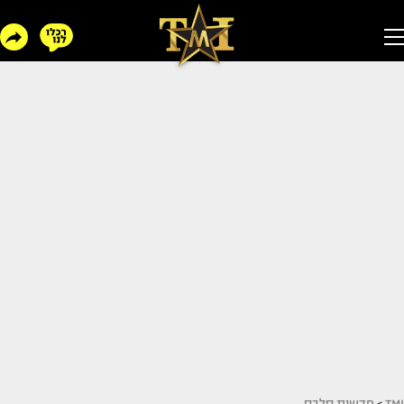
TMI
>
חדשות סלבס